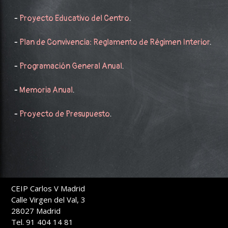
-
Proyecto Educativo del Centro
.
-
Plan de Convivencia: Reglamento de Régimen Interior
.
-
Programación General Anual
.
-
Memoria Anual
.
-
Proyecto de Presupuesto
.
CEIP Carlos V Madrid
Calle Virgen del Val, 3
28027 Madrid
Tel. 91 404 14 81